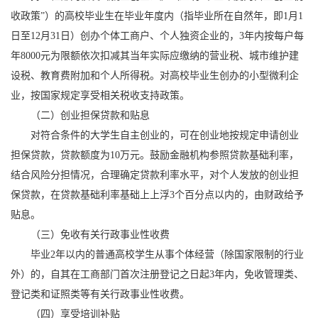
收政策”）的高校毕业生在毕业年度内（指毕业所在自然年，即1月1
日至12月31日）创办个体工商户、个人独资企业的，3年内按每户每
年8000元为限额依次扣减其当年实际应缴纳的营业税、城市维护建
设税、教育费附加和个人所得税。对高校毕业生创办的小型微利企
业，按国家规定享受相关税收支持政策。
（二）创业担保贷款和贴息
对符合条件的大学生自主创业的，可在创业地按规定申请创业
担保贷款，贷款额度为10万元。鼓励金融机构参照贷款基础利率，
结合风险分担情况，合理确定贷款利率水平，对个人发放的创业担
保贷款，在贷款基础利率基础上上浮3个百分点以内的，由财政给予
贴息。
（三）免收有关行政事业性收费
毕业2年以内的普通高校学生从事个体经营（除国家限制的行业
外）的，自其在工商部门首次注册登记之日起3年内，免收管理类、
登记类和证照类等有关行政事业性收费。
（四）享受培训补贴