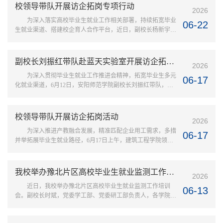
组书记邵忠民、副主席张晓英，安阳市科技馆馆长许纪昌，与
校领导带队开展访企拓岗专项行动
2026
柏䶮一行实地参观了“启迪梦想”“ 生命健康 ”“基础科学 ”“航空
为深入落实高校毕业生就业工作相关部署，持续拓宽毕业
航天 ”“智慧创想 ”五个主题展厅，并在“刘洋教室”开展座谈交
06-22
生就业渠道、搭建校企育人合作平台，近日，副校长杨新宇带
流。在郑...
领教育学院一行赴汤阴县育才学校开展访企拓岗暨校校共建活
动。交流会上，杨新宇高度评价了汤阴县育才学校先进的办学
理念、完备的办学条件、浓厚的校园文化氛围和丰硕的办学成
副校长刘振红带队赴蓝天实验室开展访企拓岗专项行动
2026
效，指出两校合作基础扎实，当前正值毕业生求职择业与中小
为深入贯彻毕业生就业工作推进会精神，拓宽毕业生多元
学师资补充的关键窗口期，希望双方以此次共建合作为契机，
06-17
化就业渠道，6月12日，安阳师范学院副校长刘振红带队，软
持续深化人才培养、实习...
件学院党委书记杜红芳、院长王丁磊、副院长陈卫军、26届毕
业生辅导员薛成龙一行赴蓝天实验室等单位开展访企拓岗专项
行动。刘振红一行在蓝天实验室发展服务中心副主任谢利军、
校领导带队开展访企拓岗活动
2026
产业发展科科长张娇艳等人的陪同下，先后参观走访了安阳无
为深入推进产教融合发展，精准匹配企业用工需求，多措
人机产业园及航空展厅、安阳蜂巢智能装备有限公司、河南坤
06-17
并举拓展毕业生就业路径，6月17日上午，建筑工程学院领导
宇无人机科技有限公司、安...
班子及教师代表前往安阳市大正钢板仓有限责任公司、安阳福
莱尔钢板仓工程有限公司开展访企拓岗专项交流活动。走访期
间，校企双方召开专题座谈会。学院党委书记张玉峰围绕学院
我校举办豫北片区高校毕业生就业监测工作培训会
2026
办学定位与发展方向，介绍了建筑工程学院专业布局、办学发
近日，我校举办豫北片区高校毕业生就业监测工作培训
展现状、人才培养定位及育人实施模式。参会企业紧扣钢板仓
06-13
会。副校长时斌，党委学工部、党委研工部负责人，各学院副
行业转型升级发展趋势，围...
书记、辅导员，学生就业指导服务中心全体人员以及豫北片区
13所高校就业数据监测人员参加培训。会上，学生就业指导服