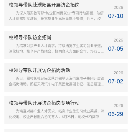
强调，当前正值就业攻坚“百日冲刺”关键期，全校上下要全方
校领导带队赴濮阳县开展访企拓岗
2026
位、全链条、全覆盖推进就业工作。一要统一思想，深化认
为深入落实教育部“访企拓岗促就业”专项行动部署，破解
识，严守数据真实红线。各部门、各二级学院要强化主体意
07-10
人才供需对接难题，拓宽毕业生高质量就业渠道，近日，校领
识、责任意识、攻坚意识，...
导孔国庆、王宏伟、时斌一行赴濮阳县开展访企拓岗工作。濮
阳县领导辛勇、宗德超、王相卿，校地相关职能部门负责人陪
同参加。校党委书记孔国庆一行先后实地走访德力西电气、濮
校领导带队访企拓岗
2026
耐高温材料、立讯精密、天顺新能源、凯利来食品5家重点企
为精准对接产业人才需求，持续拓宽学生实习就业渠道，
业，走进生产车间，详细了解企业经营状况、产业布局、人才
07-05
深化校地、校企在产教融合、协同育人方面的合作，7月2日，
结构及用工需求；实地调...
副校长柏䶮带领资源环境与旅游学院对河南中安规划设计有限
责任公司、安阳水文水资源测报分中心、河南快丰酒店管理有
限公司等企业开展访企拓岗专项行动。在河南中安规划设计有
校领导带队开展访企拓岗活动
2026
限责任公司，公司董事长徐跃华、总经理李波与柏䶮一行座谈
近日，副校长杜记民带队赴鹤壁天海汽车电子集团开展访
交流，双方围绕城乡规划、测绘地理信息等专业领域的人才培
07-02
企拓岗活动。鹤壁天海汽车电子集团党委副书记、副总经理张
养、实习实训基地建设及...
启庆，工会主席郑军，我校音乐学院相关人员参加活动。座谈
交流会上，杜记民向企业介绍了学校发展历程、办学特色，重
点阐述了学科建设、专业发展、师资力量及毕业生培养等方面
校领导带队开展访企拓岗专项行动
2026
的情况。张启庆对我校的到来表示热烈欢迎，并详细介绍了集
为精准对接产业人才需求，拓宽毕业生实习就业渠道，深
团企业文化、发展历程、产业布局及人才需求，期待与我校在
06-29
化校地、校企产教融合协同育人，6月25日，副校长柏䶮带队
各领域开展深度合作，实...
开展访企拓岗专项行动，学生就业指导服务中心、物理与电气
工程学院负责同志参加活动。在安阳市科技馆，安阳市科协党