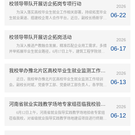
组书记邵忠民、副主席张晓英，安阳市科技馆馆长许纪昌，与
校领导带队开展访企拓岗专项行动
2026
柏䶮一行实地参观了“启迪梦想”“ 生命健康 ”“基础科学 ”“航空
为深入落实高校毕业生就业工作相关部署，持续拓宽毕业
航天 ”“智慧创想 ”五个主题展厅，并在“刘洋教室”开展座谈交
06-22
生就业渠道、搭建校企育人合作平台，近日，副校长杨新宇带
流。在郑...
领教育学院一行赴汤阴县育才学校开展访企拓岗暨校校共建活
动。交流会上，杨新宇高度评价了汤阴县育才学校先进的办学
理念、完备的办学条件、浓厚的校园文化氛围和丰硕的办学成
校领导带队开展访企拓岗活动
2026
效，指出两校合作基础扎实，当前正值毕业生求职择业与中小
为深入推进产教融合发展，精准匹配企业用工需求，多措
学师资补充的关键窗口期，希望双方以此次共建合作为契机，
06-17
并举拓展毕业生就业路径，6月17日上午，建筑工程学院领导
持续深化人才培养、实习...
班子及教师代表前往安阳市大正钢板仓有限责任公司、安阳福
莱尔钢板仓工程有限公司开展访企拓岗专项交流活动。走访期
间，校企双方召开专题座谈会。学院党委书记张玉峰围绕学院
我校举办豫北片区高校毕业生就业监测工作培训会
2026
办学定位与发展方向，介绍了建筑工程学院专业布局、办学发
近日，我校举办豫北片区高校毕业生就业监测工作培训
展现状、人才培养定位及育人实施模式。参会企业紧扣钢板仓
06-13
会。副校长时斌，党委学工部、党委研工部负责人，各学院副
行业转型升级发展趋势，围...
书记、辅导员，学生就业指导服务中心全体人员以及豫北片区
13所高校就业数据监测人员参加培训。会上，学生就业指导服
务中心负责人传达了全省就业工作推进会精神。随后，河南省
河南省就业实践教学场地专家组莅临我校验收指导
2026
大中专学生就业服务中心就业指导部副主任王小寅作专题培
6月12日上午，河南省就业指导实践教学场地验收专家组
训。培训围绕就业监测基础指标、去向分类标准、材料审核规
06-12
莅临我校，对省级就业指导实践教学场地建设项目进行终期验
范展开讲解，剖析数据登记常...
收。校党委书记孔国庆会见验收组一行，校长胡明生、相关校
领导及职能部门负责人全程参与验收工作。孔国庆指出，学校