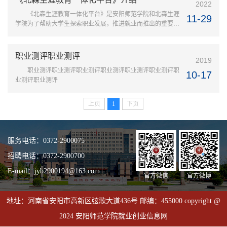
2022
《北森生涯教育一体化平台》是安阳师范学院和北森生涯
11-29
学院为了帮助大学生探索职业发展，推进就业而推出的重要工
具。平台能帮助你解决“不清楚自己的特点、不知道自己该朝
什么方向发展、不知道怎么做出重大人生选择、不知道如何开
始行动“等问题，平台里还搭载了职业素养提升等相关的专业
职业测评职业测评
2019
课程。我们将为你的生涯探索、职业发展保驾护航！一、登录
职业测评职业测评职业测评职业测评职业测评职业测评职
指南1、登录方法登录方法一：微信小程序登录，微信小程序
10-17
业测评职业测评
搜索“北森吉讯测评系统”...
上页
1
下页
服务电话：0372-2900075
招聘电话：0372-2900700
E-mail：jyb2900194@163.com
官方微信
官方微博
地址：河南省安阳市高新区弦歌大道436号 邮编：455000 copyright @
2024 安阳师范学院就业创业信息网