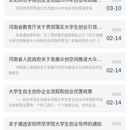
安阳师范学院创业生态园2016年创业项目路演安排
03-10
安阳师范学院创业生态园2016年创业项目路演安排
河南省教育厅关于贯彻落实大学生创业引领计划的实施意见
2016
各普通高等学校：为了贯彻落实国务院办公厅《关于发展
02-14
众创空间推进大众创新创业的指导意见》和省政府办公厅《关
于转发省人力资源社会保障厅等部门河南省大学生创业引领计
划的通知》精神，现结合我省教育系统实际，就深入实施“大
学生创业引领计划”、实现以创业带动就业，提出如下意见。
河南省人民政府关于发展众创空间推进大众创新创业的实施意见
2016
一、指导思想深入贯彻落实党的十八届三中、四中全会和省委
河南省人民政府关于发展众创空间推进大众创新创业的实
九届八次会议对促进高校就业创业工作的新要求，围绕河南三
02-14
施意见
大战略的实施，坚持政府...
大学生自主创办企业流程和创业优惠政策
2016
一、创办市场主体基本流程大学生自主创业可采用的市场
02-14
主体类型主要有：个体工商户、个人独资企业、合伙企业、农
民专业合作社和有限责任公司等。创办不同类型的市场主体，
需要准备的材料和办理流程如下：（一）个体工商户1.需准备
的材料：（1）经营者签署的个体工商户注册登记申请书；
2015
关于遴选安阳师范学院大学生创业导师的通知
（2）委托代理人办理的，还应当提交经营者签署的《委托代