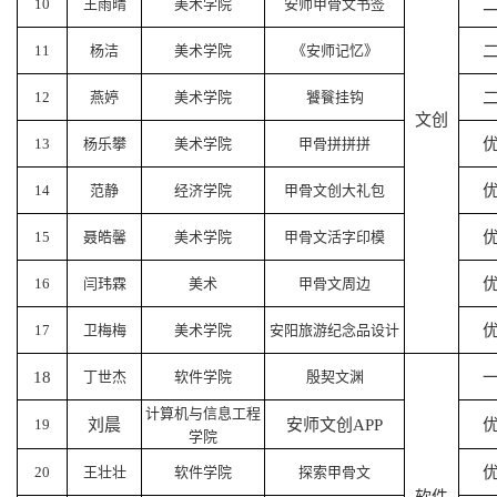
10
王雨晴
美术学院
安师甲骨文书签
11
杨洁
美术学院
《安师记忆》
12
燕婷
美术学院
饕餮挂钩
文创
13
杨乐攀
美术学院
甲骨拼拼拼
14
范静
经济学院
甲骨文创大礼包
15
聂皓馨
美术学院
甲骨文活字印模
16
闫玮霖
美术
甲骨文周边
17
卫梅梅
美术学院
安阳旅游纪念品设计
18
丁世杰
软件学院
殷契文渊
计算机与信息工程
19
刘晨
安师文创APP
学院
20
王壮壮
软件学院
探索甲骨文
软件