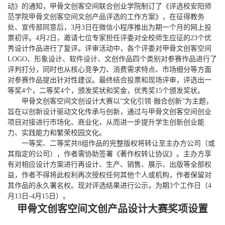
动》的通知，甲骨文创客空间联合创业学院制订了《评选校安阳师
范学院甲骨文创客空间文创产品评选的工作方案》，在征得教务
处、宣传部同意后，3月3日在微信小程序推出为期一个月的网上投
票初评。4月2日，邀请七位专家担任评委对全校师生应征的23个优
秀设计作品进行了复评。评审活动中，各个评委对甲骨文创客空间
LOGO、形象设计、软件设计、文创作品四个类别对参赛作品进行了
评判打分，同时也从核心竞争力、消费需求特点、市场细分等方面
对参赛作品提出针对性建议。最终结合投票和现场评审，评选出一
等奖4个，二等奖4个，颁发奖状和奖金，优秀奖15个颁发奖状。
甲骨文创客空间文创设计大赛以“文化引领·融合创新”为主题，
旨在以创新设计驱动文化传承与创新，通过与甲骨文创客空间创业
项目对接进行市场化、商业化，从而进一步提升学生创新创业能
力、实践能力和繁荣校园文化。
一等奖、二等奖共8组作品的完整版权将转让至主办方公司（或
其指定的公司），作者需协助签署《著作权转让协议》。主办方享
有对相应设计方案进行再设计、生产、销售、展示、出版等全部权
益，作者不得将此权利再次授权任何其他个人或机构，作者保留对
其作品的永久署名权。现对评选结果进行公示，为期3个工作日（4
月13日-4月15日）。
甲骨文创客空间文创产品设计大赛奖项设置