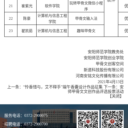
玩转甲骨文微信小程
21
崔紫光
软件学院
序
计算机与信息工程
22
陈豪
甲骨文输入法
学院
23
翟凯茹
计算机与信息工程
趣味甲骨文
安阳师范学院教务处
安阳师范学院创业学院
甲骨文创客空间
新道科技股份有限公司
河南安铭文化传播有限公司
2021年4月13日
上一条：
“怜香惜与，艾不释手”端午香囊设计作品征集
下一条：
安
师甲骨文文创作品评选投票活动
【
关闭
】
服务电话：0372-2900075
招聘电话：0372-2900700