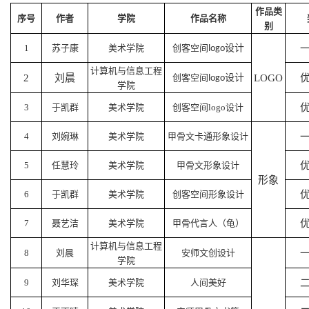
作品类
序号
作者
学院
作品名称
别
1
苏子康
设计
logo
美术学院
创客空间
计算机与信息工程
2
刘晨
设计
LOGO
logo
创客空间
学院
3
于凯群
美术学院
创客空间logo设计
4
刘婉琳
美术学院
甲骨文卡通形象设计
5
任慧玲
美术学院
甲骨文形象设计
形象
6
于凯群
美术学院
创客空间形象设计
7
聂艺洁
美术学院
甲骨代言人（龟）
计算机与信息工程
8
刘晨
安师文创设计
学院
9
刘华琛
美术学院
人间美好