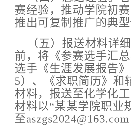
赛经验，推动
学院初
赛
推出可复制推广的典型
（
五
）
报送材料详
前，将《参赛选手汇总
选手《生涯发展报告》
5
）、
《求职简历》
和
材料，报送至
化学化工
材料以
“某某学院职业
至aszgs202
4
@163.com