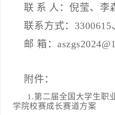
联
系
人：
倪莹、李
联系方式：
330061
邮
箱：
aszgs202
4
@1
附件：
1.第二届全国大学生职业
学院校赛
成长赛道方案