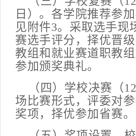
（三）学校复赛（
1
日）
。
各学院推荐
参
加
见附件
3。
采取选手现
赛选手
评分，择优
晋级
教组和就业赛道职教组
参加颁奖典礼。
（四）
学校
决赛（
1
场比赛形式
，
评委
对参
奖项
，
择优参加省
赛。
（
五
）奖项设置
。