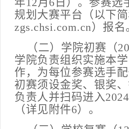
年
12
月
6
日
）
。
参赛选
规划大赛平台（以下简
zgs.chsi.com.cn）报
（二）学院初赛（
2
学院负责组织实施本学
作，为每位参赛选手配
初赛须
设金奖、银奖、
负责人
并扫码进入
20
（详见附件
6
）。